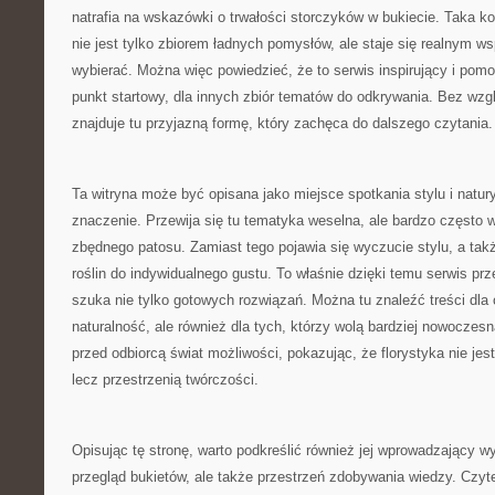
natrafia na wskazówki o trwałości storczyków w bukiecie. Taka ko
nie jest tylko zbiorem ładnych pomysłów, ale staje się realnym w
wybierać. Można więc powiedzieć, że to serwis inspirujący i pomo
punkt startowy, dla innych zbiór tematów do odkrywania. Bez wzgl
znajduje tu przyjazną formę, który zachęca do dalszego czytania
Ta witryna może być opisana jako miejsce spotkania stylu i natur
znaczenie. Przewija się tu tematyka weselna, ale bardzo często 
zbędnego patosu. Zamiast tego pojawia się wyczucie stylu, a ta
roślin do indywidualnego gustu. To właśnie dzięki temu serwis prz
szuka nie tylko gotowych rozwiązań. Można tu znaleźć treści dla
naturalność, ale również dla tych, którzy wolą bardziej nowoczesn
przed odbiorcą świat możliwości, pokazując, że florystyka nie j
lecz przestrzenią twórczości.
Opisując tę stronę, warto podkreślić również jej wprowadzający wy
przegląd bukietów, ale także przestrzeń zdobywania wiedzy. Czyt