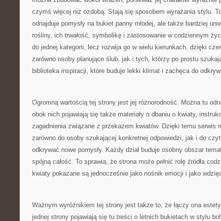
czymś więcej niż ozdobą. Stają się sposobem wyrażania stylu. To 
odnajduje pomysły na bukiet panny młodej, ale także bardziej un
rośliny, ich trwałość, symbolikę i zastosowanie w codziennym życi
do jednej kategorii, lecz rozwija go w wielu kierunkach, dzięki 
zarówno osoby planujące ślub, jak i tych, którzy po prostu szukaj
biblioteka inspiracji, które buduje lekki klimat i zachęca do odkr
Ogromną wartością tej strony jest jej różnorodność. Można tu odna
obok nich pojawiają się także materiały o dbaniu o kwiaty, instruk
zagadnienia związane z przekazem kwiatów. Dzięki temu serwis ma
zarówno do osoby szukającej konkretnej odpowiedzi, jak i do czyt
odkrywać nowe pomysły. Każdy dział buduje osobny obszar tema
spójną całość. To sprawia, że strona może pełnić rolę źródła cod
kwiaty pokazane są jednocześnie jako nośnik emocji i jako wdzię
Ważnym wyróżnikiem tej strony jest także to, że łączy ona estet
jednej strony pojawiają się tu treści o letnich bukietach w stylu bo