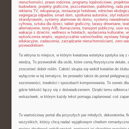
nieruchomości
,
prawo rodzinne
,
programy lojalnościowe
,
projekto
budowlane
,
projekty graficzne
,
pszczelarstwo
,
publishing
,
rada pr
reklama TV
,
rekuperacja
,
restauracje hotelowe
,
rolnictwo ekologic
segregacja odpadów
,
smart dom
,
spotkania autorskie
,
styl industr
skandynawski
,
systemy alarmowe do domu
,
systemy nawadniani
cyfrowa
,
sztuka dla dzieci
,
tablet graficzny
,
tarasy drewniane
,
tea
alternatywne
,
testy A/B
,
tłumaczenia
,
transport publiczny
,
user ex
wakacje z dziećmi
,
wellness w hotelach
,
wydarzenia kulturalne
,
w
wykończenia wnętrz
,
wypożyczalnie samochodów
,
wystawy fotogr
edukacyjne
,
zadaszenia
,
zarządzanie nieruchomościami
,
zero wa
przewodnikiem
Ta witryna to miejsce, w którym kwiatowa estetyka spotyka się z 
wiedzą. To przewodnik dla osób, które cenią florystyczne detale, 
zrozumieć dobór roślin. Całość skupia się wokół kwiatów do ślubu
wyłącznie w tej tematyce, bo prowadzi także do porad pielęgnacyj
sezonowości, trwałości i sposobach komponowania. To serwis dla
gdzie lekkość łączy się z doświadczeniem. Dzięki temu odbiorca t
wskazówek, w którym każdy tekst pomaga zaplanować coś zapa
To wartościowy portal dla przyszłych par młodych, dekoratorów, fl
wszystkich, którzy chcą nadać wyjątkowym chwilom romantyczną 
można zbudować wokół wrażeń, ponieważ jej charakter wyraźnie p