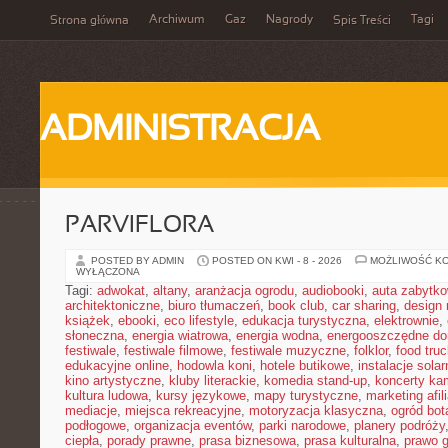
Archiwum
Gaz
Nagrody
Tagi
Strona główna
Spis Treści
ADMINISTRACJA
PARVIFLORA
POSTED BY ADMIN
POSTED ON KWI - 8 - 2026
MOŻLIWOŚĆ K
WYŁĄCZONA
Tagi:
adwokat
,
altany
,
aranżacja ogrodu
,
audiobooki
,
auta zabytk
architektoniczne
,
biuro tłumaczeń
,
book club
,
car sharing
,
design 
książek
,
ebooki
,
eco lifestyle
,
edukacja turystyczna
,
elektrownie
,
słoneczna
,
energia wiatrowa
,
energia wodna
,
energooszczędne d
festiwale
,
festiwale filmowe
,
festiwale muzyczne
,
folklor
,
food truc
edukacyjne online
,
hodowla koni
,
hotele butikowe
,
instalacje solar
kino artystyczne
,
kluby literackie
,
komedia stand-up
,
koncerty ka
kultura ludowa
,
kursy językowe
,
mapy turystyczne
,
marketing afil
mediacje
,
miejsca rekreacyjne
,
motoryzacja klasyczna
,
ogród bot
podłogowe
,
organizacja eventów
,
parki narodowe
,
planery podróży
ciepła
,
porady prawne
,
prasa biznesowa
,
prasa kulturalna
,
prawo 