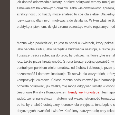
jak dobrać odpowiednie kwiaty, a także odkrywać tematy mniej o
zimowaniem balkonowych okazów. Taka wielowątkowość sprawia,
atrakcyjność, bo każdy może znaleźć tu coś dla siebie. Dla jedny
rozwiązania, dla innych motywacja do działania. W tym właśnie tkw
praktykę z pięknem, dzięki czemu pozostaje warte regularnych o
Można więc powiedzieć, że jest to portal o kwiatach, który pokaz
jako ozdobę ślubu, jako narzędzie budowania nastroju, a także jak
Tutejsze treści zachęcają do tego, by patrzeć na florystykę nie t
lecz także przez kreatywność. Strona tworzy spójną opowieść, w k
centralnym punktem wielu tematów: od ślubów i dekoracji, przez p
sezonowość i domowe inspiracje. To serwis dla wszystkich, którzy
kompozycje kwiatowe. Całość można podsumować jako harmonijną
pozwala odkrywać, jak wielką rolę mogą odgrywać kwiaty w osobi
Sezonowe Kwiaty i Kompozycje i
Trendy we Florystyce
. Jeśli spo
widać, że jej największym atutem jest wszechstronność tematycz
po to, by znaleźć estetyczny kierunek dla przyjęcia, inna będzi
dotyczących trwałości kwiatów. Ktoś inny zatrzyma się przy teks