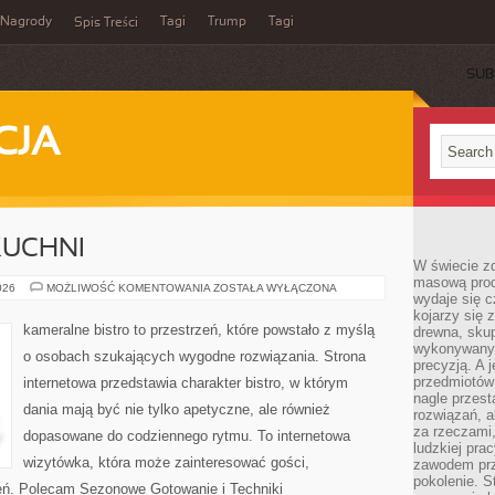
Nagrody
Tagi
Trump
Tagi
Spis Treści
SUB
CJA
KUCHNI
W świecie z
masową prod
ZERO-
026
MOŻLIWOŚĆ KOMENTOWANIA
ZOSTAŁA WYŁĄCZONA
wydaje się c
WASTE
W
kojarzy się 
KUCHNI
kameralne bistro to przestrzeń, które powstało z myślą
drewna, skup
wykonywanyc
o osobach szukających wygodne rozwiązania. Strona
precyzją. A 
przedmiotów 
internetowa przedstawia charakter bistro, w którym
nagle przes
dania mają być nie tylko apetyczne, ale również
rozwiązań, a
za rzeczami, 
dopasowane do codziennego rytmu. To internetowa
ludzkiej pra
wizytówka, która może zainteresować gości,
zawodem prz
pokolenie. S
eń. Polecam Sezonowe Gotowanie i Techniki