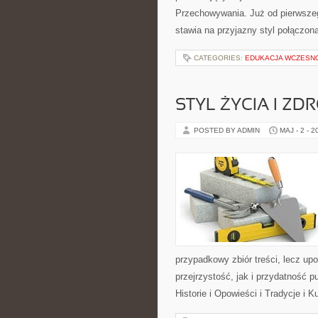
Przechowywania. Już od pierwszeg
stawia na przyjazny styl połączon
CATEGORIES:
EDUKACJA WCZESN
STYL ŻYCIA I ZD
POSTED BY ADMIN
MAJ - 2 - 2
przypadkowy zbiór treści, lecz up
przejrzystość, jak i przydatność p
Historie i Opowieści i Tradycje i K