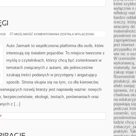
które szybko
wyłącznie o 
refleksji na
bardzo oddal
rzeczy, któ
ĘGI
wracamy do 
materialnośc
AZJATYCKIE
2026
MOŻLIWOŚĆ KOMENTOWANIA
ZOSTAŁA WYŁĄCZONA
przedmiot mo
POTĘGI
zaprojektowa
jest również
Auto Jarmark to współczesna platforma dla osób, które
przypadku ma
interesują się światem pojazdów. To miejsce tworzone z
wie nic o o
W rzemiośle
myślą o czytelnikach, którzy chcą być zorientowani w
wykonawcą, 
tematach związanych z autami, ale jednocześnie
materiały, t
zakup staje 
szukają treści podanych w przystępny i angażujący
Rzemieślnik
produkcji, a
sposób. Strona skupia się na tym, co dla kierowców,
efekt swojej 
bserwujących rozwój branży jest naprawdę ważne: nowych
sprawia, że 
chwilowa ok
, bezpieczeństwie, ekologii, testach, porównaniach oraz
na edukacyj
anych z […]
pojawiają się
podczas któ
ceramiki, sz
Y
przedmiotów.
ludzie chcą 
zobaczyć, ja
praktyki. T
przekazu doś