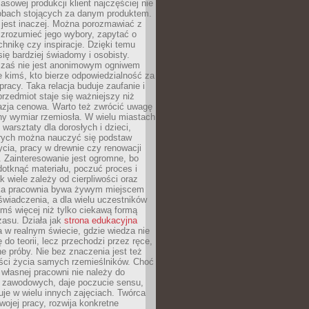
sowej produkcji klient najczęściej nie
sobach stojących za danym produktem.
 jest inaczej. Można porozmawiać z
zrozumieć jego wybory, zapytać o
echnikę czy inspiracje. Dzięki temu
się bardziej świadomy i osobisty.
 zaś nie jest anonimowym ogniwem
le kimś, kto bierze odpowiedzialność za
pracy. Taka relacja buduje zaufanie i
przedmiot staje się ważniejszy niż
azja cenowa. Warto też zwrócić uwagę
ny wymiar rzemiosła. W wielu miastach
 warsztaty dla dorosłych i dzieci,
rych można nauczyć się podstaw
ycia, pracy w drewnie czy renowacji
 Zainteresowanie jest ogromne, bo
dotknąć materiału, poczuć proces i
k wiele zależy od cierpliwości oraz
aka pracownia bywa żywym miejscem
wiadczenia, a dla wielu uczestników
ymś więcej niż tylko ciekawą formą
zasu. Działa jak
strona edukacyjna
 w realnym świecie, gdzie wiedza nie
 do teorii, lecz przechodzi przez ręce,
jne próby. Nie bez znaczenia jest też
ości życia samych rzemieślników. Choć
własnej pracowni nie należy do
g zawodowych, daje poczucie sensu,
uje w wielu innych zajęciach. Twórca
swojej pracy, rozwija konkretne