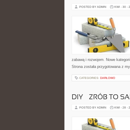
POSTED BY ADMIN
KWI - 30 - 
zabawą i rozwojem. Nowe kategorie
Strona została przygotowana z m
CATEGORIES:
DARŁOWO
DIY – ZRÓB TO S
POSTED BY ADMIN
KWI - 28 - 