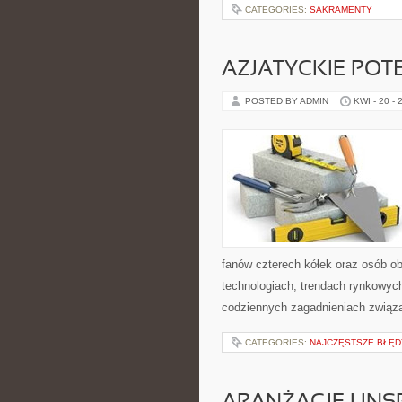
CATEGORIES:
SAKRAMENTY
AZJATYCKIE POT
POSTED BY ADMIN
KWI - 20 - 
fanów czterech kółek oraz osób o
technologiach, trendach rynkowych
codziennych zagadnieniach związ
CATEGORIES:
NAJCZĘSTSZE BŁĘD