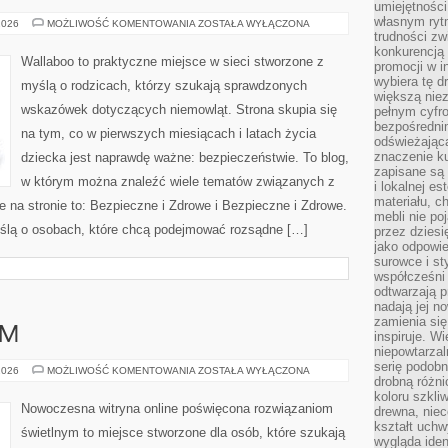
umiejętnośc
własnym ryt
BEZPIECZNE
2026
MOŻLIWOŚĆ KOMENTOWANIA
ZOSTAŁA WYŁĄCZONA
I
trudności zw
ZDROWE
konkurencją
Wallaboo to praktyczne miejsce w sieci stworzone z
promocji w i
wybiera tę d
myślą o rodzicach, którzy szukają sprawdzonych
większą niez
wskazówek dotyczących niemowląt. Strona skupia się
pełnym cyfro
bezpośredni
na tym, co w pierwszych miesiącach i latach życia
odświeżając
znaczenie ku
dziecka jest naprawdę ważne: bezpieczeństwie. To blog,
zapisane są 
w którym można znaleźć wiele tematów związanych z
i lokalnej e
materiału, c
 na stronie to: Bezpieczne i Zdrowe i Bezpieczne i Zdrowe.
mebli nie po
yślą o osobach, które chcą podejmować rozsądne […]
przez dziesi
jako odpowie
surowce i st
współcześni 
odtwarzają p
nadają jej n
zamienia się
AM
inspiruje. Wi
niepowtarzal
serię podobn
DIY
2026
MOŻLIWOŚĆ KOMENTOWANIA
ZOSTAŁA WYŁĄCZONA
drobną różn
–
ZRÓB
koloru szkli
TO
Nowoczesna witryna online poświęcona rozwiązaniom
drewna, niec
SAM
kształt uchw
świetlnym to miejsce stworzone dla osób, które szukają
wygląda iden