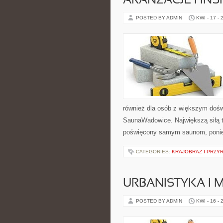
ARANŻACJE I INS
POSTED BY ADMIN
KWI - 17 - 
również dla osób z większym doś
SaunaWadowice. Największą siłą te
poświęcony samym saunom, ponie
CATEGORIES:
KRAJOBRAZ I PRZY
URBANISTYKA I 
POSTED BY ADMIN
KWI - 16 - 