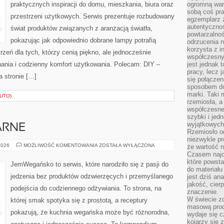
praktycznych inspiracji do domu, mieszkania, biura oraz
ogromną war
sobą coś pra
przestrzeni użytkowych. Serwis prezentuje rozbudowany
egzemplarz 
autentycznoś
świat produktów związanych z aranżacją światła,
powtarzalnoś
pokazując jak odpowiednio dobrane lampy potrafią
odrzucenia 
korzysta z i
rzeń dla tych, którzy cenią piękno, ale jednocześnie
współczesny
ania i codzienny komfort użytkowania. Polecam: DIY –
jest jednak t
pracy, lecz 
a stronie […]
się połączen
sposobem doc
marki. Taki 
AUTO)
rzemiosła, a
współczesneg
szybki i jed
wyjątkowych,
ARNE
Rzemiosło o
niezwykle pr
PRZEPISY
2026
MOŻLIWOŚĆ KOMENTOWANIA
ZOSTAŁA WYŁĄCZONA
że wartość n
KULINARNE
Czasem najce
które powsta
JemWegańsko to serwis, które narodziło się z pasji do
do materiału
jedzenia bez produktów odzwierzęcych i przemyślanego
jest dziś a
jakość, cier
podejścia do codziennego odżywiania. To strona, na
znaczenie.
W świecie z
której smak spotyka się z prostotą, a receptury
masową prod
pokazują, że kuchnia wegańska może być różnorodna,
wydaje się c
kojarzy się 