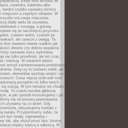
ylejakością. Kiedy ktoś wchodzi do
larza, ceramika, kaletnika albo
a, bardzo szybko zauważa różnicę
m miejscem a zwykłym sklepem. W
wszystko ma swoje znaczenie.
szą ślady wielu lat używania,
 dobierane z rozwagą, a gotowy
pojawia się po naciśnięciu przycisku.
apami, czasem wolno, czasem po
prawkach, ale zawsze z uwagą. Ta
t dziś towarem równie rzadkim jak
jakości drewno czy dobrze wypalona
t, który zamawia rzecz wykonaną
uje nie tylko przedmiot, ale też czas,
e i intencję. W ostatnich latach
est wzrost zainteresowania produktami
okalnie. Dotyczy to zarówno mebli, jak
biżuterii, elementów wystroju wnętrz czy
rzanych. Coraz więcej osób woli mieć
wykonaną porządnie niż kilka tanich,
 się zużyją. W tym trendzie nie chodzi
modę. To często rezultat głębszej
d tym, w jaki sposób konsumujemy i jak
iliśmy się od procesu powstawania
rych używamy na co dzień. Gdy
rzemiosła, odzyskujemy kontakt z
ią świata. Przypominamy sobie, że
że być trwały, naprawialny i
ny tak, aby służył przez lata. Istotna
 relacja między twórcą a odbiorcą. W