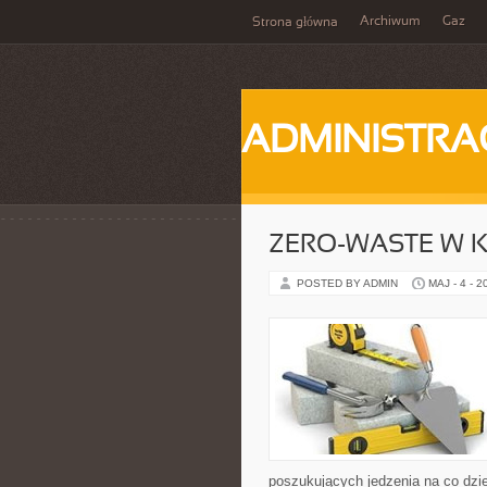
Archiwum
Gaz
Strona główna
ADMINISTRA
ZERO-WASTE W 
POSTED BY ADMIN
MAJ - 4 - 2
poszukujących jedzenia na co dzi