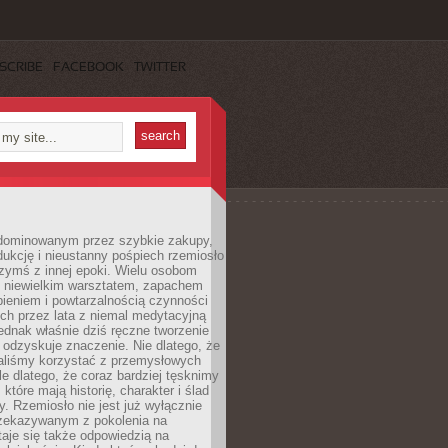
SCRIBE
FACEBOOK
TWITTER
dominowanym przez szybkie zakupy,
ukcję i nieustanny pośpiech rzemiosło
zymś z innej epoki. Wielu osobom
z niewielkim warsztatem, zapachem
ieniem i powtarzalnością czynności
h przez lata z niemal medytacyjną
jednak właśnie dziś ręczne tworzenie
odzyskuje znaczenie. Nie dlatego, że
taliśmy korzystać z przemysłowych
le dlatego, że coraz bardziej tęsknimy
które mają historię, charakter i ślad
cy. Rzemiosło nie jest już wyłącznie
ekazywanym z pokolenia na
taje się także odpowiedzią na