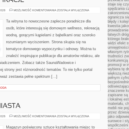
PIRACJE
staje się cz
spędzania c
ARANŻACJE
2026
MOŻLIWOŚĆ KOMENTOWANIA
ZOSTAŁA WYŁĄCZONA
zakorzeniona
I
INSPIRACJE
ogranicza się
Ta witryna to nowoczesne zaplecze poradnicze dla
błędy i kole
kwestia jak
osób, które interesują się domowym wellness, rekreacją
prowadzenie 
łatwych dró
wodną, gorącymi kąpielami z bąbelkami oraz szeroko
którego brak
rozumianym wyciszeniem. Strona skupia się na
widzi efekt 
umiejętnośc
tematyce domowego wypoczynku i odnowy. Można tu
własnym ryt
znaleźć inspirujące publikacje dla amatorów relaksu, ale
trudności zw
konkurencją
wiadczeniem. Zobacz także SaunaWadowice i
promocji w i
wybiera tę d
j strony jest różnorodność tematów. To nie tylko portal
większą niez
waż zestawia pełne spektrum […]
pełnym cyfro
bezpośredni
odświeżając
RODA
znaczenie ku
zapisane są 
i lokalnej e
materiału, c
MIASTA
mebli nie po
przez dziesi
URBANISTYKA
jako odpowie
2026
MOŻLIWOŚĆ KOMENTOWANIA
ZOSTAŁA WYŁĄCZONA
I
surowce i st
MIASTA
współcześni 
Magazyn poświęcony sztuce kształtowania miejsc to