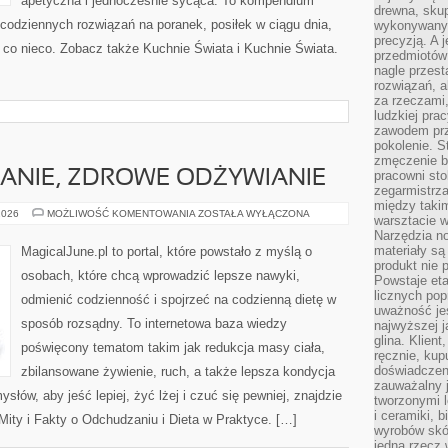
apetyczna i jednocześnie sycąca. To kompendium
drewna, skup
codziennych rozwiązań na poranek, posiłek w ciągu dnia,
wykonywanyc
precyzją. A 
 co nieco. Zobacz także Kuchnie Świata i Kuchnie Świata.
przedmiotów 
nagle przes
rozwiązań, a
za rzeczami, 
ludzkiej pra
zawodem prz
pokolenie. S
zmęczenie b
ANIE, ZDROWE ODŻYWIANIE
pracowni sto
zegarmistrz
między taki
DIETA,
2026
MOŻLIWOŚĆ KOMENTOWANIA
ZOSTAŁA WYŁĄCZONA
warsztacie 
ODCHUDZANIE,
Narzędzia no
ZDROWE
ODŻYWIANIE
materiały są
MagicalJune.pl to portal, które powstało z myślą o
produkt nie 
osobach, które chcą wprowadzić lepsze nawyki,
Powstaje et
licznych po
odmienić codzienność i spojrzeć na codzienną dietę w
uważność jes
sposób rozsądny. To internetowa baza wiedzy
najwyższej 
glina. Klien
poświęcony tematom takim jak redukcja masy ciała,
ręcznie, kup
doświadczeni
zbilansowane żywienie, ruch, a także lepsza kondycja
zauważalny j
łów, aby jeść lepiej, żyć lżej i czuć się pewniej, znajdzie
tworzonymi l
i ceramiki, 
 Mity i Fakty o Odchudzaniu i Dieta w Praktyce. […]
wyrobów skó
jedną rzecz 