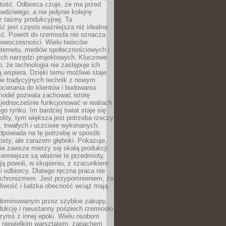
tość. Odbiorca czuje, że ma przed
wdziwego, a nie jedynie kolejny
z taśmy produkcyjnej. Ta
ć jest często ważniejsza niż idealna
ć. Powrót do rzemiosła nie oznacza
nowoczesności. Wielu twórców
nternetu, mediów społecznościowych i
ch narzędzi projektowych. Kluczowe
o, że technologia nie zastępuje ich
ją wspiera. Dzięki temu możliwe staje
ie tradycyjnych technik z nowym
ierania do klientów i budowania
model pozwala zachować istotę
 jednocześnie funkcjonować w realiach
o rynku. Im bardziej świat staje się
nolity, tym większa jest potrzeba rzeczy
 trwałych i uczciwie wykonanych.
dpowiada na tę potrzebę w sposób
osty, ale zarazem głęboki. Pokazuje,
ie zawsze mierzy się skalą produkcji.
nniejsze są właśnie te przedmioty,
ją powoli, w skupieniu, z szacunkiem
 i odbiorcy. Dlatego ręczna praca nie
nachronizmem. Jest przypomnieniem, że
pliwość i ludzka obecność wciąż mają
dominowanym przez szybkie zakupy,
ukcję i nieustanny pośpiech rzemiosło
zymś z innej epoki. Wielu osobom
z niewielkim warsztatem, zapachem