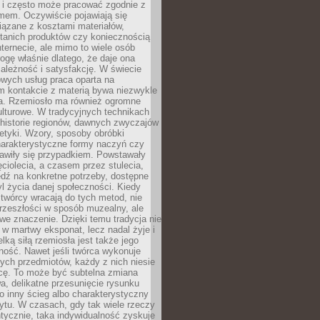
i i często może pracować zgodnie z
mem. Oczywiście pojawiają się
iązane z kosztami materiałów,
 tanich produktów czy koniecznością
nternecie, ale mimo to wiele osób
rogę właśnie dlatego, że daje ona
ależność i satysfakcję. W świecie
wych usług praca oparta na
m kontakcie z materią bywa niezwykle
a. Rzemiosło ma również ogromne
lturowe. W tradycyjnych technikach
historie regionów, dawnych zwyczajów
stetyki. Wzory, sposoby obróbki
harakterystyczne formy naczyń czy
jawiły się przypadkiem. Powstawały
ęciolecia, a czasem przez stulecia,
dź na konkretne potrzeby, dostępne
yl życia danej społeczności. Kiedy
twórcy wracają do tych metod, nie
rzeszłości w sposób muzealny, ale
owe znaczenie. Dzięki temu tradycja nie
 w martwy eksponat, lecz nadal żyje i
elką siłą rzemiosła jest także jego
ność. Nawet jeśli twórca wykonuje
ych przedmiotów, każdy z nich niesie
icę. To może być subtelna zmiana
wa, delikatne przesunięcie rysunku
o inny ścieg albo charakterystyczny
ytu. W czasach, gdy tak wiele rzeczy
tycznie, taka indywidualność zyskuje