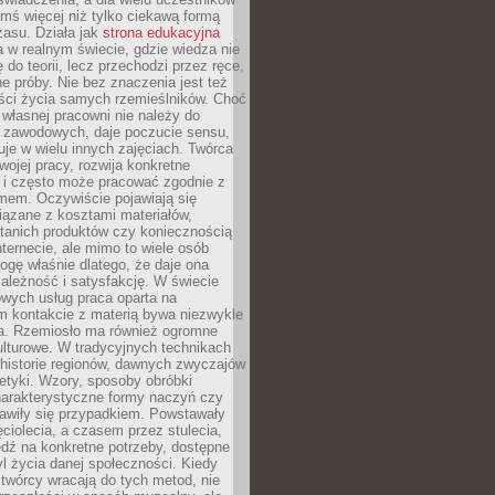
ymś więcej niż tylko ciekawą formą
zasu. Działa jak
strona edukacyjna
 w realnym świecie, gdzie wiedza nie
 do teorii, lecz przechodzi przez ręce,
jne próby. Nie bez znaczenia jest też
ości życia samych rzemieślników. Choć
własnej pracowni nie należy do
g zawodowych, daje poczucie sensu,
uje w wielu innych zajęciach. Twórca
swojej pracy, rozwija konkretne
i i często może pracować zgodnie z
mem. Oczywiście pojawiają się
iązane z kosztami materiałów,
 tanich produktów czy koniecznością
nternecie, ale mimo to wiele osób
rogę właśnie dlatego, że daje ona
ależność i satysfakcję. W świecie
wych usług praca oparta na
m kontakcie z materią bywa niezwykle
a. Rzemiosło ma również ogromne
lturowe. W tradycyjnych technikach
historie regionów, dawnych zwyczajów
stetyki. Wzory, sposoby obróbki
harakterystyczne formy naczyń czy
jawiły się przypadkiem. Powstawały
ęciolecia, a czasem przez stulecia,
dź na konkretne potrzeby, dostępne
yl życia danej społeczności. Kiedy
twórcy wracają do tych metod, nie