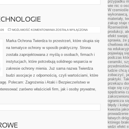
przypadku ma
wie nic o o
W rzemiośle
wykonawcą, 
materiały, t
ECHNOLOGIE
zakup staje 
Rzemieślnik
NOWOCZESNE
026
MOŻLIWOŚĆ KOMENTOWANIA
ZOSTAŁA WYŁĄCZONA
produkcji, a
TECHNOLOGIE
efekt swojej 
sprawia, że 
Marka Ochrona Twierdza to przestrzeń, które skupia się
chwilowa ok
na tematyce ochrony w sposób praktyczny. Strona
na edukacyj
pojawiają się
została zaprojektowana z myślą o osobach, firmach i
podczas któ
instytucjach, które potrzebują solidnego wsparcia w
ceramiki, sz
przedmiotów.
zakresie ochrony mienia. Już sama nazwa Twierdza
ludzie chcą 
zobaczyć, ja
budzi asocjacje z odpornością, czyli wartościami, które
praktyki. T
gę. Polecam: Zagrożenia i Ataki i Bezpieczeństwo w
przekazu doś
staje się cz
nteresować zarówno właścicieli firm, jak i osoby prywatne,
spędzania c
zakorzeniona
ogranicza się
błędy i kole
kwestia jak
prowadzenie 
łatwych dró
którego brak
DROWE
widzi efekt 