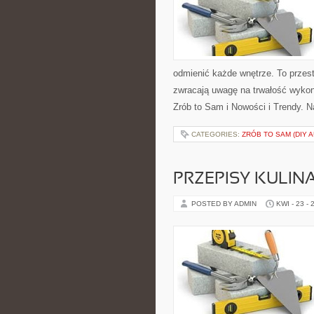
odmienić każde wnętrze. To przest
zwracają uwagę na trwałość wykon
Zrób to Sam i Nowości i Trendy. N
CATEGORIES:
ZRÓB TO SAM (DIY 
PRZEPISY KULIN
POSTED BY ADMIN
KWI - 23 - 