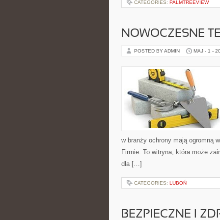
CATEGORIES:
PALMTREEVIEW
NOWOCZESNE T
POSTED BY ADMIN
MAJ - 1 - 2
w branży ochrony mają ogromną wa
Firmie. To witryna, która może zai
dla […]
CATEGORIES:
LUBOŃ
BEZPIECZNE I Z