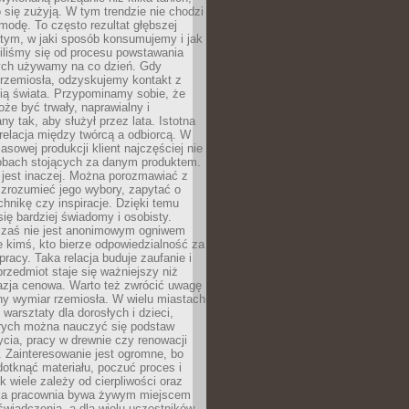
 się zużyją. W tym trendzie nie chodzi
modę. To często rezultat głębszej
d tym, w jaki sposób konsumujemy i jak
iliśmy się od procesu powstawania
rych używamy na co dzień. Gdy
rzemiosła, odzyskujemy kontakt z
ią świata. Przypominamy sobie, że
że być trwały, naprawialny i
ny tak, aby służył przez lata. Istotna
 relacja między twórcą a odbiorcą. W
sowej produkcji klient najczęściej nie
sobach stojących za danym produktem.
 jest inaczej. Można porozmawiać z
zrozumieć jego wybory, zapytać o
echnikę czy inspiracje. Dzięki temu
się bardziej świadomy i osobisty.
 zaś nie jest anonimowym ogniwem
le kimś, kto bierze odpowiedzialność za
pracy. Taka relacja buduje zaufanie i
przedmiot staje się ważniejszy niż
azja cenowa. Warto też zwrócić uwagę
ny wymiar rzemiosła. W wielu miastach
 warsztaty dla dorosłych i dzieci,
rych można nauczyć się podstaw
ycia, pracy w drewnie czy renowacji
 Zainteresowanie jest ogromne, bo
dotknąć materiału, poczuć proces i
k wiele zależy od cierpliwości oraz
aka pracownia bywa żywym miejscem
wiadczenia, a dla wielu uczestników