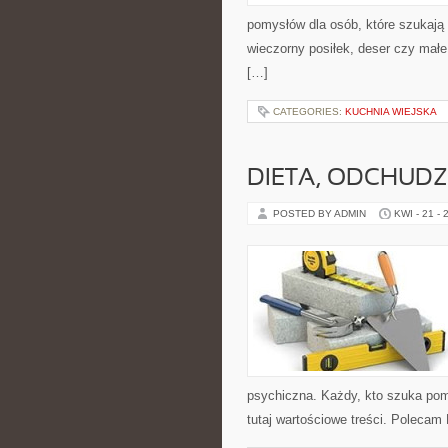
pomysłów dla osób, które szukają 
wieczorny posiłek, deser czy małe
[…]
CATEGORIES:
KUCHNIA WIEJSKA
DIETA, ODCHUDZ
POSTED BY ADMIN
KWI - 21 - 
psychiczna. Każdy, kto szuka pomys
tutaj wartościowe treści. Polecam