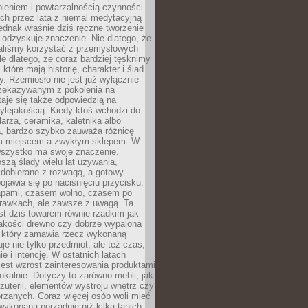
ieniem i powtarzalnością czynności
h przez lata z niemal medytacyjną
jednak właśnie dziś ręczne tworzenie
odzyskuje znaczenie. Nie dlatego, że
taliśmy korzystać z przemysłowych
le dlatego, że coraz bardziej tęsknimy
które mają historię, charakter i ślad
cy. Rzemiosło nie jest już wyłącznie
ekazywanym z pokolenia na
taje się także odpowiedzią na
ylejakością. Kiedy ktoś wchodzi do
larza, ceramika, kaletnika albo
a, bardzo szybko zauważa różnicę
m miejscem a zwykłym sklepem. W
wszystko ma swoje znaczenie.
szą ślady wielu lat używania,
 dobierane z rozwagą, a gotowy
pojawia się po naciśnięciu przycisku.
apami, czasem wolno, czasem po
prawkach, ale zawsze z uwagą. Ta
t dziś towarem równie rzadkim jak
jakości drewno czy dobrze wypalona
t, który zamawia rzecz wykonaną
uje nie tylko przedmiot, ale też czas,
e i intencję. W ostatnich latach
est wzrost zainteresowania produktami
okalnie. Dotyczy to zarówno mebli, jak
biżuterii, elementów wystroju wnętrz czy
rzanych. Coraz więcej osób woli mieć
wykonaną porządnie niż kilka tanich,