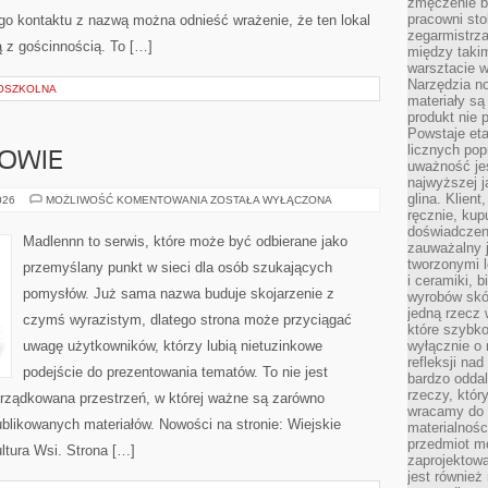
zmęczenie b
pracowni sto
o kontaktu z nazwą można odnieść wrażenie, że ten lokal
zegarmistrz
ą z gościnnością. To […]
między taki
warsztacie 
Narzędzia no
OSZKOLNA
materiały są
produkt nie 
Powstaje et
licznych po
ROWIE
uważność jes
najwyższej 
glina. Klien
STYL
026
MOŻLIWOŚĆ KOMENTOWANIA
ZOSTAŁA WYŁĄCZONA
ŻYCIA
ręcznie, kup
I
doświadczeni
ZDROWIE
Madlennn to serwis, które może być odbierane jako
zauważalny j
tworzonymi l
przemyślany punkt w sieci dla osób szukających
i ceramiki, 
pomysłów. Już sama nazwa buduje skojarzenie z
wyrobów skó
jedną rzecz 
czymś wyrazistym, dlatego strona może przyciągać
które szybko
uwagę użytkowników, którzy lubią nietuzinkowe
wyłącznie o 
refleksji na
podejście do prezentowania tematów. To nie jest
bardzo oddal
rzeczy, któ
orządkowana przestrzeń, w której ważne są zarówno
wracamy do 
ublikowanych materiałów. Nowości na stronie: Wiejskie
materialnośc
przedmiot mo
ultura Wsi. Strona […]
zaprojektowa
jest również