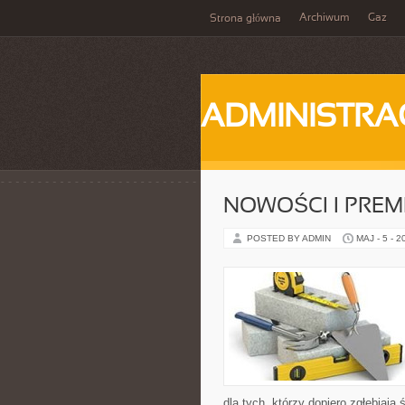
Archiwum
Gaz
Strona główna
ADMINISTRA
NOWOŚCI I PREM
POSTED BY ADMIN
MAJ - 5 - 2
dla tych, którzy dopiero zgłębiaj