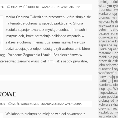
umiejętnośc
własnym ryt
NOWOCZESNE
026
MOŻLIWOŚĆ KOMENTOWANIA
ZOSTAŁA WYŁĄCZONA
trudności zw
TECHNOLOGIE
konkurencją
Marka Ochrona Twierdza to przestrzeń, które skupia się
promocji w i
wybiera tę d
na tematyce ochrony w sposób praktyczny. Strona
większą niez
pełnym cyfro
została zaprojektowana z myślą o osobach, firmach i
bezpośredni
instytucjach, które potrzebują solidnego wsparcia w
odświeżając
znaczenie ku
zakresie ochrony mienia. Już sama nazwa Twierdza
zapisane są 
budzi asocjacje z odpornością, czyli wartościami, które
i lokalnej e
materiału, c
gę. Polecam: Zagrożenia i Ataki i Bezpieczeństwo w
mebli nie po
przez dziesi
nteresować zarówno właścicieli firm, jak i osoby prywatne,
jako odpowie
surowce i st
współcześni 
odtwarzają p
nadają jej n
zamienia się
inspiruje. Wi
niepowtarzal
DROWE
serię podobn
drobną różn
BEZPIECZNE
2026
MOŻLIWOŚĆ KOMENTOWANIA
ZOSTAŁA WYŁĄCZONA
koloru szkli
I
drewna, niec
ZDROWE
kształt uchw
Wallaboo to praktyczne miejsce w sieci stworzone z
wygląda iden