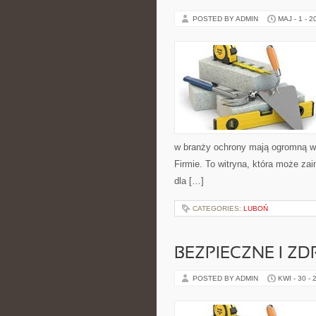
POSTED BY ADMIN
MAJ - 1 - 2
w branży ochrony mają ogromną wa
Firmie. To witryna, która może zai
dla […]
CATEGORIES:
LUBOŃ
BEZPIECZNE I Z
POSTED BY ADMIN
KWI - 30 - 