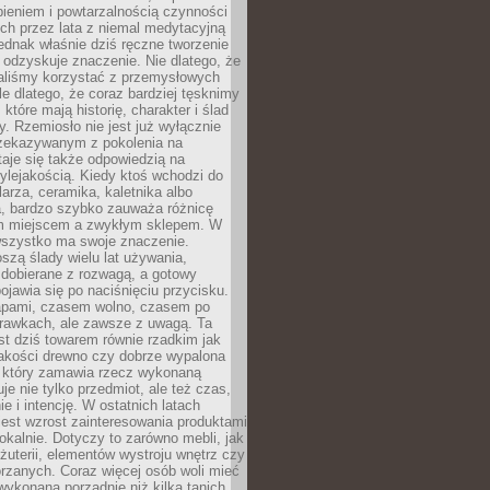
ieniem i powtarzalnością czynności
h przez lata z niemal medytacyjną
jednak właśnie dziś ręczne tworzenie
odzyskuje znaczenie. Nie dlatego, że
taliśmy korzystać z przemysłowych
le dlatego, że coraz bardziej tęsknimy
które mają historię, charakter i ślad
cy. Rzemiosło nie jest już wyłącznie
ekazywanym z pokolenia na
taje się także odpowiedzią na
ylejakością. Kiedy ktoś wchodzi do
larza, ceramika, kaletnika albo
a, bardzo szybko zauważa różnicę
m miejscem a zwykłym sklepem. W
wszystko ma swoje znaczenie.
szą ślady wielu lat używania,
 dobierane z rozwagą, a gotowy
pojawia się po naciśnięciu przycisku.
apami, czasem wolno, czasem po
prawkach, ale zawsze z uwagą. Ta
t dziś towarem równie rzadkim jak
jakości drewno czy dobrze wypalona
t, który zamawia rzecz wykonaną
uje nie tylko przedmiot, ale też czas,
e i intencję. W ostatnich latach
est wzrost zainteresowania produktami
okalnie. Dotyczy to zarówno mebli, jak
biżuterii, elementów wystroju wnętrz czy
rzanych. Coraz więcej osób woli mieć
wykonaną porządnie niż kilka tanich,