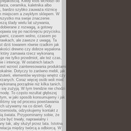
ylejakością. Kiedy ktoś wchodzi do
larza, ceramika, kaletnika albo
a, bardzo szybko zauważa różnicę
m miejscem a zwykłym sklepem. W
wszystko ma swoje znaczenie.
szą ślady wielu lat używania,
 dobierane z rozwagą, a gotowy
pojawia się po naciśnięciu przycisku.
apami, czasem wolno, czasem po
prawkach, ale zawsze z uwagą. Ta
t dziś towarem równie rzadkim jak
jakości drewno czy dobrze wypalona
t, który zamawia rzecz wykonaną
uje nie tylko przedmiot, ale też czas,
e i intencję. W ostatnich latach
est wzrost zainteresowania produktami
okalnie. Dotyczy to zarówno mebli, jak
biżuterii, elementów wystroju wnętrz czy
rzanych. Coraz więcej osób woli mieć
wykonaną porządnie niż kilka tanich,
 się zużyją. W tym trendzie nie chodzi
modę. To często rezultat głębszej
d tym, w jaki sposób konsumujemy i jak
iliśmy się od procesu powstawania
rych używamy na co dzień. Gdy
rzemiosła, odzyskujemy kontakt z
ią świata. Przypominamy sobie, że
że być trwały, naprawialny i
ny tak, aby służył przez lata. Istotna
 relacja między twórcą a odbiorcą. W