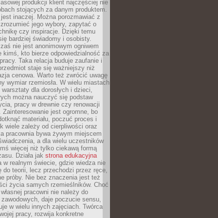
sowej produkcji klient najczęściej nie
sobach stojących za danym produktem.
 jest inaczej. Można porozmawiać z
zrozumieć jego wybory, zapytać o
echnikę czy inspiracje. Dzięki temu
się bardziej świadomy i osobisty.
 zaś nie jest anonimowym ogniwem
le kimś, kto bierze odpowiedzialność za
pracy. Taka relacja buduje zaufanie i
przedmiot staje się ważniejszy niż
azja cenowa. Warto też zwrócić uwagę
ny wymiar rzemiosła. W wielu miastach
 warsztaty dla dorosłych i dzieci,
rych można nauczyć się podstaw
ycia, pracy w drewnie czy renowacji
 Zainteresowanie jest ogromne, bo
dotknąć materiału, poczuć proces i
k wiele zależy od cierpliwości oraz
aka pracownia bywa żywym miejscem
wiadczenia, a dla wielu uczestników
ymś więcej niż tylko ciekawą formą
zasu. Działa jak
strona edukacyjna
 w realnym świecie, gdzie wiedza nie
 do teorii, lecz przechodzi przez ręce,
jne próby. Nie bez znaczenia jest też
ości życia samych rzemieślników. Choć
własnej pracowni nie należy do
g zawodowych, daje poczucie sensu,
uje w wielu innych zajęciach. Twórca
swojej pracy, rozwija konkretne