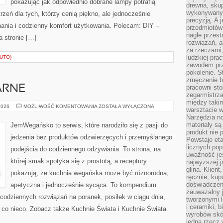
pokazując jak odpowiednio dobrane lampy potrafią
drewna, skup
wykonywanyc
rzeń dla tych, którzy cenią piękno, ale jednocześnie
precyzją. A 
ania i codzienny komfort użytkowania. Polecam: DIY –
przedmiotów 
nagle przes
a stronie […]
rozwiązań, a
za rzeczami, 
ludzkiej pra
AUTO)
zawodem prz
pokolenie. S
zmęczenie b
ARNE
pracowni sto
zegarmistrz
między taki
PRZEPISY
2026
MOŻLIWOŚĆ KOMENTOWANIA
ZOSTAŁA WYŁĄCZONA
warsztacie 
KULINARNE
Narzędzia no
materiały są
JemWegańsko to serwis, które narodziło się z pasji do
produkt nie 
jedzenia bez produktów odzwierzęcych i przemyślanego
Powstaje et
licznych po
podejścia do codziennego odżywiania. To strona, na
uważność jes
której smak spotyka się z prostotą, a receptury
najwyższej 
glina. Klien
pokazują, że kuchnia wegańska może być różnorodna,
ręcznie, kup
doświadczeni
apetyczna i jednocześnie sycąca. To kompendium
zauważalny j
codziennych rozwiązań na poranek, posiłek w ciągu dnia,
tworzonymi l
i ceramiki, 
 co nieco. Zobacz także Kuchnie Świata i Kuchnie Świata.
wyrobów skó
jedną rzecz 