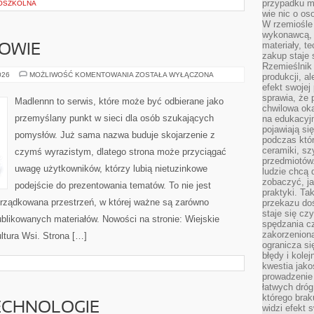
przypadku ma
OSZKOLNA
wie nic o o
W rzemiośle
wykonawcą, 
materiały, t
ROWIE
zakup staje 
Rzemieślnik
STYL
026
MOŻLIWOŚĆ KOMENTOWANIA
ZOSTAŁA WYŁĄCZONA
produkcji, a
ŻYCIA
efekt swojej 
I
sprawia, że 
ZDROWIE
Madlennn to serwis, które może być odbierane jako
chwilowa ok
przemyślany punkt w sieci dla osób szukających
na edukacyj
pojawiają się
pomysłów. Już sama nazwa buduje skojarzenie z
podczas któ
ceramiki, sz
czymś wyrazistym, dlatego strona może przyciągać
przedmiotów.
uwagę użytkowników, którzy lubią nietuzinkowe
ludzie chcą 
zobaczyć, ja
podejście do prezentowania tematów. To nie jest
praktyki. T
orządkowana przestrzeń, w której ważne są zarówno
przekazu doś
staje się cz
ublikowanych materiałów. Nowości na stronie: Wiejskie
spędzania c
zakorzeniona
ultura Wsi. Strona […]
ogranicza się
błędy i kole
kwestia jak
prowadzenie 
łatwych dró
którego brak
ECHNOLOGIE
widzi efekt 