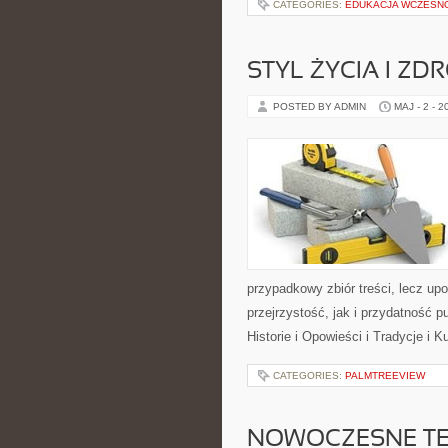
CATEGORIES:
EDUKACJA WCZESN
STYL ŻYCIA I ZD
POSTED BY ADMIN
MAJ - 2 - 2
przypadkowy zbiór treści, lecz up
przejrzystość, jak i przydatność p
Historie i Opowieści i Tradycje i K
CATEGORIES:
PALMTREEVIEW
NOWOCZESNE T