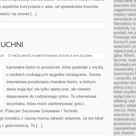
zmęczenie b
pracowni sto
h aspektów korzystania z auta, od sprawdzania kosztów
zegarmistrz
wości na stronie […]
między taki
warsztacie 
Narzędzia no
materiały są
produkt nie 
Powstaje et
licznych po
KUCHNI
uważność jes
najwyższej 
glina. Klien
ZERO-
026
MOŻLIWOŚĆ KOMENTOWANIA
ZOSTAŁA WYŁĄCZONA
WASTE
ręcznie, kup
W
doświadczeni
KUCHNI
kameralne bistro to przestrzeń, które powstało z myślą
zauważalny j
tworzonymi l
o osobach szukających wygodne rozwiązania. Strona
i ceramiki, 
internetowa przedstawia charakter bistro, w którym
wyrobów skó
jedną rzecz 
dania mają być nie tylko apetyczne, ale również
które szybko
dopasowane do codziennego rytmu. To internetowa
wyłącznie o 
refleksji na
wizytówka, która może zainteresować gości,
bardzo oddal
rzeczy, któ
eń. Polecam Sezonowe Gotowanie i Techniki
wracamy do 
o kontaktu z nazwą można odnieść wrażenie, że ten lokal
materialnośc
przedmiot mo
ą z gościnnością. To […]
zaprojektowa
jest również