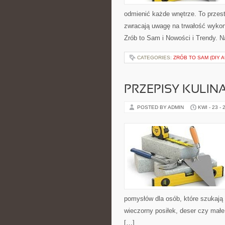
odmienić każde wnętrze. To przest
zwracają uwagę na trwałość wykon
Zrób to Sam i Nowości i Trendy. N
CATEGORIES:
ZRÓB TO SAM (DIY 
PRZEPISY KULIN
POSTED BY ADMIN
KWI - 23 - 
pomysłów dla osób, które szukają 
wieczorny posiłek, deser czy małe
[…]