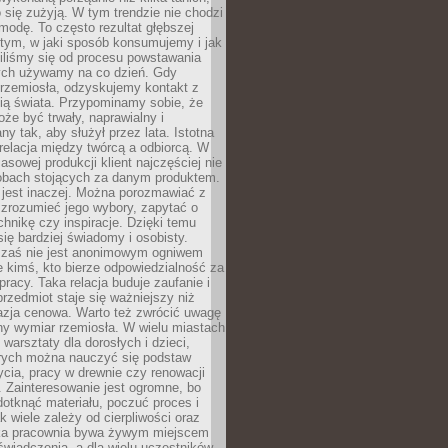
 się zużyją. W tym trendzie nie chodzi
modę. To często rezultat głębszej
d tym, w jaki sposób konsumujemy i jak
iliśmy się od procesu powstawania
rych używamy na co dzień. Gdy
rzemiosła, odzyskujemy kontakt z
ią świata. Przypominamy sobie, że
że być trwały, naprawialny i
ny tak, aby służył przez lata. Istotna
 relacja między twórcą a odbiorcą. W
sowej produkcji klient najczęściej nie
sobach stojących za danym produktem.
 jest inaczej. Można porozmawiać z
zrozumieć jego wybory, zapytać o
echnikę czy inspiracje. Dzięki temu
się bardziej świadomy i osobisty.
 zaś nie jest anonimowym ogniwem
le kimś, kto bierze odpowiedzialność za
pracy. Taka relacja buduje zaufanie i
przedmiot staje się ważniejszy niż
azja cenowa. Warto też zwrócić uwagę
ny wymiar rzemiosła. W wielu miastach
 warsztaty dla dorosłych i dzieci,
rych można nauczyć się podstaw
ycia, pracy w drewnie czy renowacji
 Zainteresowanie jest ogromne, bo
dotknąć materiału, poczuć proces i
k wiele zależy od cierpliwości oraz
aka pracownia bywa żywym miejscem
wiadczenia, a dla wielu uczestników