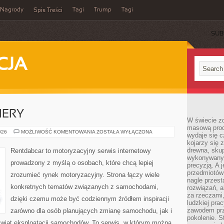
Nagrody
Tagi
Trump
Tagi
Spis Treści
SUB
CJA
IERY
W świecie z
masową prod
NOWOŚCI
026
MOŻLIWOŚĆ KOMENTOWANIA
ZOSTAŁA WYŁĄCZONA
wydaje się c
I
kojarzy się 
PREMIERY
drewna, skup
Rentdabcar to motoryzacyjny serwis internetowy
wykonywanyc
prowadzony z myślą o osobach, które chcą lepiej
precyzją. A 
przedmiotów 
zrozumieć rynek motoryzacyjny. Strona łączy wiele
nagle przes
konkretnych tematów związanych z samochodami,
rozwiązań, a
za rzeczami, 
dzięki czemu może być codziennym źródłem inspiracji
ludzkiej pra
zawodem prz
zarówno dla osób planujących zmianę samochodu, jak i
pokolenie. S
ą świat eksploatacji samochodów. To serwis, w którym można