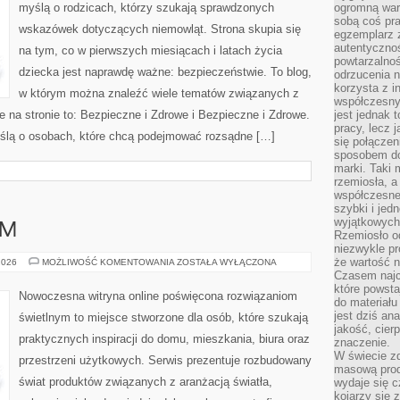
myślą o rodzicach, którzy szukają sprawdzonych
ogromną war
sobą coś pra
wskazówek dotyczących niemowląt. Strona skupia się
egzemplarz 
autentycznoś
na tym, co w pierwszych miesiącach i latach życia
powtarzalnoś
dziecka jest naprawdę ważne: bezpieczeństwie. To blog,
odrzucenia 
korzysta z i
w którym można znaleźć wiele tematów związanych z
współczesny
 na stronie to: Bezpieczne i Zdrowe i Bezpieczne i Zdrowe.
jest jednak t
pracy, lecz 
yślą o osobach, które chcą podejmować rozsądne […]
się połączen
sposobem doc
marki. Taki 
rzemiosła, a
współczesneg
szybki i jed
wyjątkowych,
AM
Rzemiosło o
niezwykle pr
że wartość n
DIY
2026
MOŻLIWOŚĆ KOMENTOWANIA
ZOSTAŁA WYŁĄCZONA
–
Czasem najce
ZRÓB
które powsta
TO
Nowoczesna witryna online poświęcona rozwiązaniom
SAM
do materiału
jest dziś a
świetlnym to miejsce stworzone dla osób, które szukają
jakość, cier
praktycznych inspiracji do domu, mieszkania, biura oraz
znaczenie.
W świecie z
przestrzeni użytkowych. Serwis prezentuje rozbudowany
masową prod
świat produktów związanych z aranżacją światła,
wydaje się c
kojarzy się 