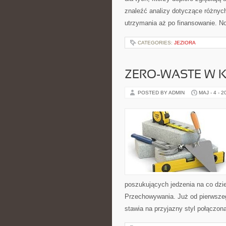
znaleźć analizy dotyczące różnyc
utrzymania aż po finansowanie. No
CATEGORIES:
JEZIORA
ZERO-WASTE W 
POSTED BY ADMIN
MAJ - 4 - 2
poszukujących jedzenia na co dzi
Przechowywania. Już od pierwszeg
stawia na przyjazny styl połączon