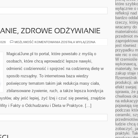
które szybko
wyłącznie o 
refleksji na
bardzo oddal
rzeczy, któ
wracamy do 
ANIE, ZDROWE ODŻYWIANIE
materialnośc
przedmiot mo
zaprojektowa
DIETA,
2026
MOŻLIWOŚĆ KOMENTOWANIA
ZOSTAŁA WYŁĄCZONA
jest również
ODCHUDZANIE,
ZDROWE
przypadku ma
ODŻYWIANIE
MagicalJune.pl to portal, które powstało z myślą o
wie nic o o
W rzemiośle
osobach, które chcą wprowadzić lepsze nawyki,
wykonawcą, 
odmienić codzienność i spojrzeć na codzienną dietę w
materiały, t
zakup staje 
sposób rozsądny. To internetowa baza wiedzy
Rzemieślnik
produkcji, a
poświęcony tematom takim jak redukcja masy ciała,
efekt swojej 
zbilansowane żywienie, ruch, a także lepsza kondycja
sprawia, że 
chwilowa ok
łów, aby jeść lepiej, żyć lżej i czuć się pewniej, znajdzie
na edukacyj
 Mity i Fakty o Odchudzaniu i Dieta w Praktyce. […]
pojawiają się
podczas któ
ceramiki, sz
przedmiotów.
ludzie chcą 
zobaczyć, ja
praktyki. T
przekazu doś