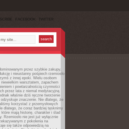
SCRIBE
FACEBOOK
TWITTER
dominowanym przez szybkie zakupy,
ukcję i nieustanny pośpiech rzemiosło
zymś z innej epoki. Wielu osobom
z niewielkim warsztatem, zapachem
ieniem i powtarzalnością czynności
h przez lata z niemal medytacyjną
jednak właśnie dziś ręczne tworzenie
odzyskuje znaczenie. Nie dlatego, że
taliśmy korzystać z przemysłowych
le dlatego, że coraz bardziej tęsknimy
które mają historię, charakter i ślad
cy. Rzemiosło nie jest już wyłącznie
ekazywanym z pokolenia na
taje się także odpowiedzią na