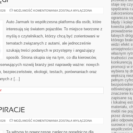
ĘGI
staje się cz
spędzania c
AZJATYCKIE
2026
MOŻLIWOŚĆ KOMENTOWANIA
ZOSTAŁA WYŁĄCZONA
zakorzeniona
POTĘGI
ogranicza się
Auto Jarmark to współczesna platforma dla osób, które
błędy i kole
kwestia jak
interesują się światem pojazdów. To miejsce tworzone z
prowadzenie 
łatwych dró
myślą o czytelnikach, którzy chcą być zorientowani w
którego brak
tematach związanych z autami, ale jednocześnie
widzi efekt 
umiejętnośc
szukają treści podanych w przystępny i angażujący
własnym ryt
sposób. Strona skupia się na tym, co dla kierowców,
trudności zw
konkurencją
bserwujących rozwój branży jest naprawdę ważne: nowych
promocji w i
wybiera tę d
, bezpieczeństwie, ekologii, testach, porównaniach oraz
większą niez
anych z […]
pełnym cyfro
bezpośredni
odświeżając
Y
znaczenie ku
zapisane są 
i lokalnej e
materiału, c
PIRACJE
mebli nie po
przez dziesi
jako odpowie
ARANŻACJE
2026
MOŻLIWOŚĆ KOMENTOWANIA
ZOSTAŁA WYŁĄCZONA
I
surowce i st
INSPIRACJE
współcześni 
Ta witryna to nowoczesne zaplecze poradnicze dla