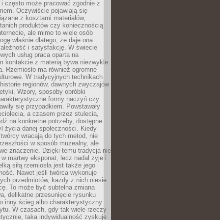
i i często może pracować zgodnie z
mem. Oczywiście pojawiają się
iązane z kosztami materiałów,
 tanich produktów czy koniecznością
nternecie, ale mimo to wiele osób
rogę właśnie dlatego, że daje ona
ależność i satysfakcję. W świecie
wych usług praca oparta na
m kontakcie z materią bywa niezwykle
a. Rzemiosło ma również ogromne
lturowe. W tradycyjnych technikach
historie regionów, dawnych zwyczajów
stetyki. Wzory, sposoby obróbki
harakterystyczne formy naczyń czy
jawiły się przypadkiem. Powstawały
ęciolecia, a czasem przez stulecia,
dź na konkretne potrzeby, dostępne
yl życia danej społeczności. Kiedy
twórcy wracają do tych metod, nie
rzeszłości w sposób muzealny, ale
owe znaczenie. Dzięki temu tradycja nie
 w martwy eksponat, lecz nadal żyje i
elką siłą rzemiosła jest także jego
ność. Nawet jeśli twórca wykonuje
ych przedmiotów, każdy z nich niesie
icę. To może być subtelna zmiana
wa, delikatne przesunięcie rysunku
o inny ścieg albo charakterystyczny
ytu. W czasach, gdy tak wiele rzeczy
tycznie, taka indywidualność zyskuje