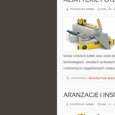
AZJATYCKIE POT
POSTED BY ADMIN
KWI - 20 - 
fanów czterech kółek oraz osób o
technologiach, trendach rynkowych
codziennych zagadnieniach związ
CATEGORIES:
NAJCZĘSTSZE BŁĘD
ARANŻACJE I INS
POSTED BY ADMIN
KWI - 17 - 