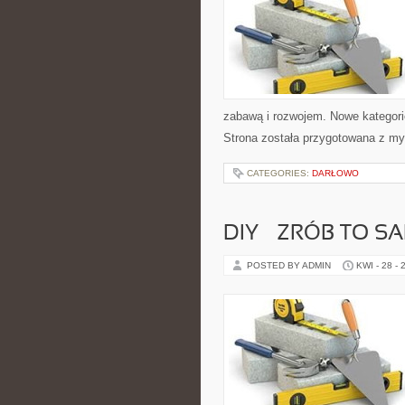
zabawą i rozwojem. Nowe kategorie
Strona została przygotowana z m
CATEGORIES:
DARŁOWO
DIY – ZRÓB TO S
POSTED BY ADMIN
KWI - 28 - 