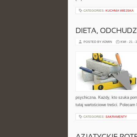
CATEGORIES:
KUCHNIA WIEJSKA
DIETA, ODCHUDZ
POSTED BY ADMIN
KWI - 21 - 
psychiczna. Każdy, kto szuka pomys
tutaj wartościowe treści. Polecam
CATEGORIES:
SAKRAMENTY