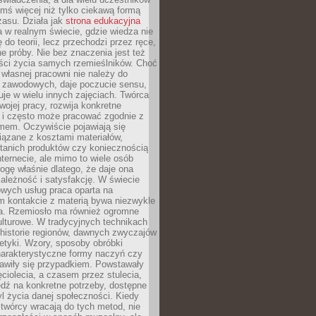
ymś więcej niż tylko ciekawą formą
zasu. Działa jak
strona edukacyjna
 w realnym świecie, gdzie wiedza nie
 do teorii, lecz przechodzi przez ręce,
jne próby. Nie bez znaczenia jest też
ości życia samych rzemieślników. Choć
własnej pracowni nie należy do
g zawodowych, daje poczucie sensu,
uje w wielu innych zajęciach. Twórca
swojej pracy, rozwija konkretne
i i często może pracować zgodnie z
mem. Oczywiście pojawiają się
iązane z kosztami materiałów,
 tanich produktów czy koniecznością
nternecie, ale mimo to wiele osób
rogę właśnie dlatego, że daje ona
ależność i satysfakcję. W świecie
wych usług praca oparta na
m kontakcie z materią bywa niezwykle
a. Rzemiosło ma również ogromne
lturowe. W tradycyjnych technikach
historie regionów, dawnych zwyczajów
stetyki. Wzory, sposoby obróbki
harakterystyczne formy naczyń czy
jawiły się przypadkiem. Powstawały
ęciolecia, a czasem przez stulecia,
dź na konkretne potrzeby, dostępne
yl życia danej społeczności. Kiedy
twórcy wracają do tych metod, nie