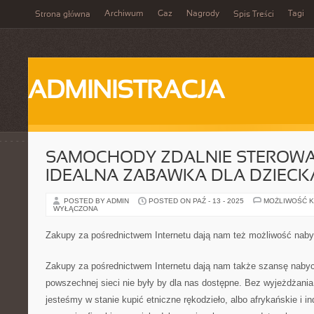
Archiwum
Gaz
Nagrody
Tagi
Strona główna
Spis Treści
ADMINISTRACJA
SAMOCHODY ZDALNIE STEROWA
IDEALNA ZABAWKA DLA DZIECK
POSTED BY ADMIN
POSTED ON PAŹ - 13 - 2025
MOŻLIWOŚĆ 
WYŁĄCZONA
Zakupy za pośrednictwem Internetu dają nam też możliwość naby
Zakupy za pośrednictwem Internetu dają nam także szansę nabyc
powszechnej sieci nie były by dla nas dostępne. Bez wyjeżdżani
jesteśmy w stanie kupić etniczne rękodzieło, albo afrykańskie i i