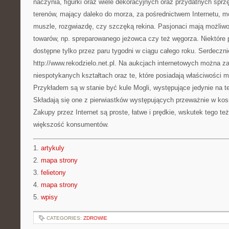
naczynia, figurki oraz wiele dekoracyjnych oraz przydatnych sprz
terenów, mający daleko do morza, za pośrednictwem Internetu, m
muszle, rozgwiazdę, czy szczęką rekina. Pasjonaci mają możli
towarów, np. spreparowanego jeżowca czy też węgorza. Niektóre 
dostępne tylko przez paru tygodni w ciągu całego roku. Serdecz
http://www.rekodzielo.net.pl. Na aukcjach internetowych można za
niespotykanych kształtach oraz te, które posiadają właściwości m
Przykładem są w stanie być kule Mogli, występujące jedynie na te
Składają się one z pierwiastków występujących przeważnie w kosm
Zakupy przez Internet są proste, łatwe i prędkie, wskutek tego też 
większość konsumentów.
1.
artykuly
2.
mapa strony
3.
felietony
4.
mapa strony
5.
wpisy
CATEGORIES:
ZDROWIE